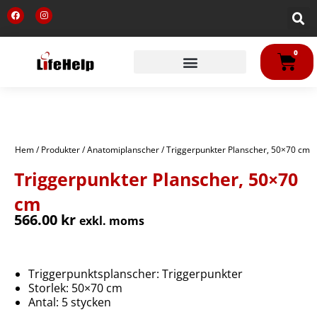
Hoppa
F
I
till
a
n
c
s
innehåll
e
t
b
a
VA
o
g
0
o
r
k
a
m
Hem
/
Produkter
/
Anatomiplanscher
/ Triggerpunkter Planscher, 50×70 cm
Triggerpunkter Planscher, 50×70
cm
566.00
kr
exkl. moms
Triggerpunktsplanscher: Triggerpunkter
Storlek: 50×70 cm
Antal: 5 stycken