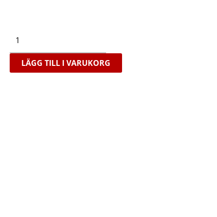
Triggerpunkter
Planscher,
50x70
cm
mängd
LÄGG TILL I VARUKORG