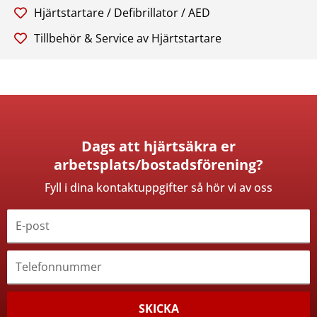
Hjärtstartare / Defibrillator / AED
Tillbehör & Service av Hjärtstartare
Dags att hjärtsäkra er
arbetsplats/bostadsförening?
Fyll i dina kontaktuppgifter så hör vi av oss
E
-
p
T
o
e
s
l
t
e
SKICKA
f