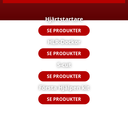
o
n
n
Hjärtstartare
u
m
SE PRODUKTER
m
e
HLR-Dockor
r
SE PRODUKTER
S-cut
SE PRODUKTER
Första Hjälpen kit
SE PRODUKTER