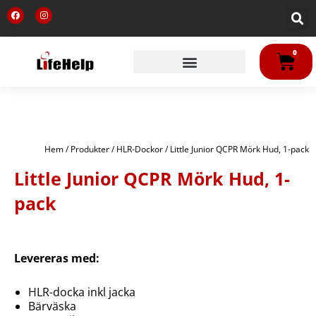
Hoppa
F
I
till
a
n
c
s
innehåll
e
t
b
a
VA
o
g
0
o
r
k
a
m
Hem
/
Produkter
/
HLR-Dockor
/ Little Junior QCPR Mörk Hud, 1-pack
Little Junior QCPR Mörk Hud, 1-
pack
Levereras med:
HLR-docka inkl jacka
Bärväska