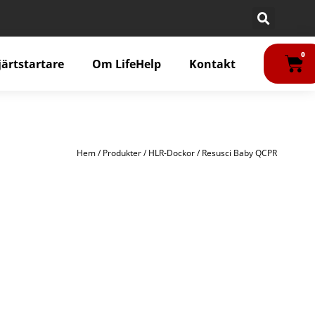
VA
0
järtstartare
Om LifeHelp
Kontakt
Hem
/
Produkter
/
HLR-Dockor
/ Resusci Baby QCPR