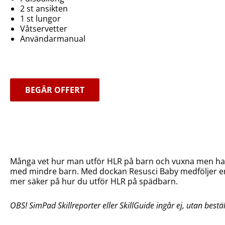
2 st ansikten
1 st lungor
Våtservetter
Användarmanual
BEGÄR OFFERT
Många vet hur man utför HLR på barn och vuxna men har 
med mindre barn. Med dockan Resusci Baby medföljer en
mer säker på hur du utför HLR på spädbarn.
OBS! SimPad Skillreporter eller SkillGuide ingår ej, utan bestäl