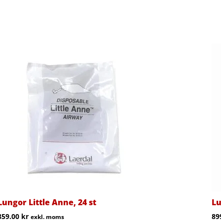
Lungor Little Anne, 24 st
Lu
859.00
kr
89
exkl. moms