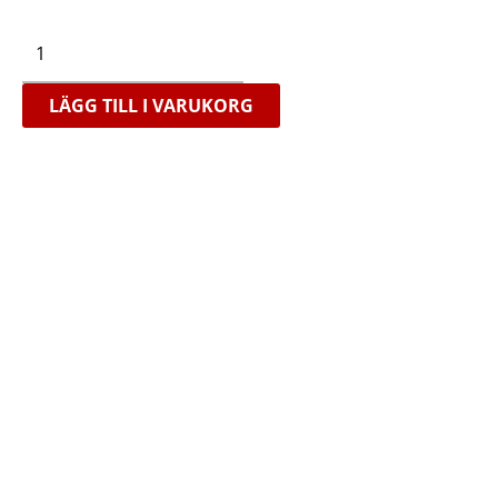
S-
CUT
XC-
E
mängd
LÄGG TILL I VARUKORG