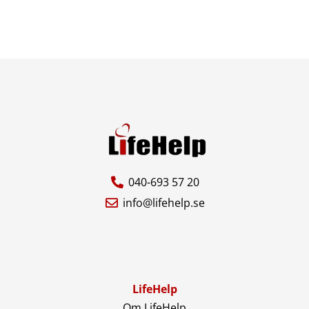
040-693 57 20
info@lifehelp.se
LifeHelp
Om LifeHelp