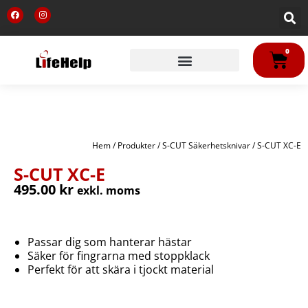
Hoppa
F
I
till
a
n
c
s
innehåll
e
t
b
a
VA
o
g
0
o
r
k
a
m
Hem
/
Produkter
/
S-CUT Säkerhetsknivar
/ S-CUT XC-E
S-CUT XC-E
495.00
kr
exkl. moms
Passar dig som hanterar hästar
Säker för fingrarna med stoppklack
Perfekt för att skära i tjockt material