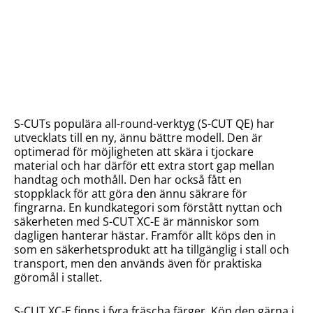
S-CUTs populära all-round-verktyg (S-CUT QE) har
utvecklats till en ny, ännu bättre modell. Den är
optimerad för möjligheten att skära i tjockare
material och har därför ett extra stort gap mellan
handtag och mothåll. Den har också fått en
stoppklack för att göra den ännu säkrare för
fingrarna. En kundkategori som förstått nyttan och
säkerheten med S-CUT XC-E är människor som
dagligen hanterar hästar. Framför allt köps den in
som en säkerhetsprodukt att ha tillgänglig i stall och
transport, men den används även för praktiska
göromål i stallet.
S-CUT XC-E finns i fyra fräscha färger. Köp den gärna i