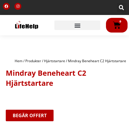
Hoppa
F
I
till
a
n
c
s
innehåll
e
t
b
a
VA
o
g
0
o
r
k
a
m
Hem
/
Produkter
/
Hjärtstartare
/ Mindray Beneheart C2 Hjärtstartare
Mindray Beneheart C2
Hjärtstartare
BEGÄR OFFERT