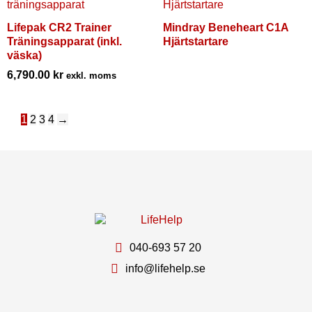
Lifepak CR2 Trainer
Mindray Beneheart C1A
Träningsapparat (inkl.
Hjärtstartare
väska)
6,790.00
kr
exkl. moms
1
2
3
4
→
040-693 57 20
info@lifehelp.se