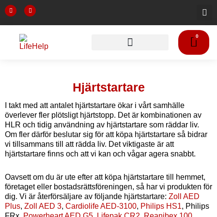
Hoppa
F
I
till
a
n
c
s
innehåll
e
t
b
a
VA
o
g
0
o
r
k
a
m
Hjärtstartare
I takt med att antalet hjärtstartare ökar i vårt samhälle
överlever fler plötsligt hjärtstopp. Det är kombinationen av
HLR och tidig användning av hjärtstartare som räddar liv.
Om fler därför beslutar sig för att köpa hjärtstartare så bidrar
vi tillsammans till att rädda liv. Det viktigaste är att
hjärtstartare finns och att vi kan och vågar agera snabbt.
Oavsett om du är ute efter att köpa hjärtstartare till hemmet,
företaget eller bostadsrättsföreningen, så har vi produkten för
dig. Vi är återförsäljare av följande hjärtstartare:
Zoll AED
Plus
,
Zoll AED 3
,
Cardiolife AED-3100
,
Philips HS1
, Philips
FRx,
Powerheart AED G5
,
Lifepak CR2
,
Reanibex 100