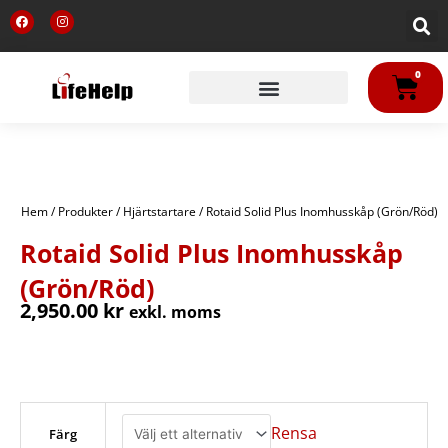
Hoppa
F
I
till
a
n
c
s
innehåll
e
t
b
a
VA
o
g
0
o
r
k
a
m
Hem
/
Produkter
/
Hjärtstartare
/ Rotaid Solid Plus Inomhusskåp (Grön/Röd)
Rotaid Solid Plus Inomhusskåp
(Grön/Röd)
2,950.00
kr
exkl. moms
Rotaid
Solid
Plus
Rensa
Färg
Inomhusskåp