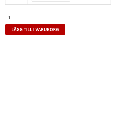
(Grön/Röd)
mängd
LÄGG TILL I VARUKORG