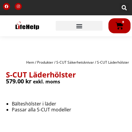
Hoppa
F
I
till
a
n
c
s
innehåll
e
t
b
a
VA
o
g
0
o
r
k
a
m
Hem
/
Produkter
/
S-CUT Säkerhetsknivar
/ S-CUT Läderhölster
S-CUT Läderhölster
579.00
kr
exkl. moms
Bälteshölster i läder
Passar alla S-CUT modeller
S-