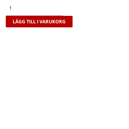
CUT
Läderhölster
mängd
LÄGG TILL I VARUKORG